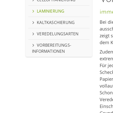
LAMINIERUNG
imme
Bei di
KALTKASCHIERUNG
aussch
VEREDELUNGSARTEN
zeigt 
dem K
VORBEREITUNGS-
INFORMATIONEN
Zudem
extre
Für je
Scheck
Papier
vollau
Schon
Vered
Einsch