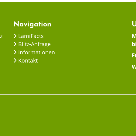
Navigation
U
z
LamiFacts
M
Blitz-Anfrage
b
Informationen
F
Kontakt
W