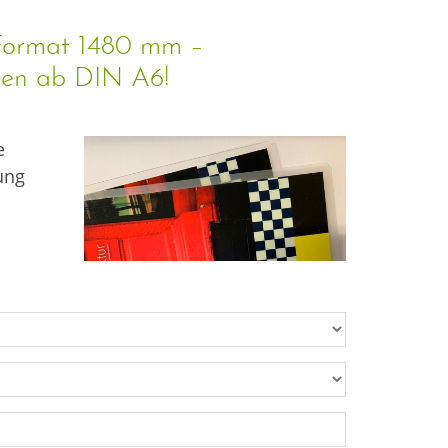
 Format 1480 mm –
gen ab DIN A6!
e
ung