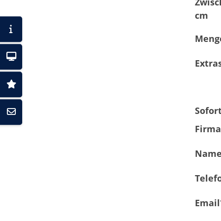
Zwisc
cm
Menge
Extra
Sofor
Firma
Name
Tele
Email