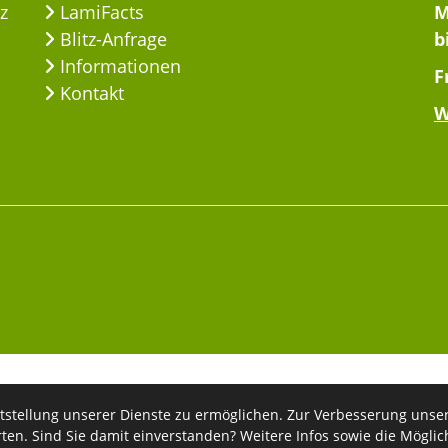
z
LamiFacts
M
Blitz-Anfrage
b
Informationen
F
Kontakt
W
tstellung unserer Dienste zu ermöglichen. Zur Verbesserung unse
© 2026 - LamiFaktur
rten. Sind Sie damit einverstanden? Weitere Infos sowie die Mögli