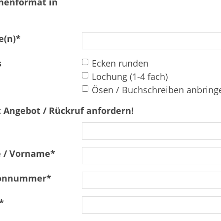
henformat in
(n)
*
s
Ecken runden
Lochung (1-4 fach)
Ösen / Buchschreiben anbring
t Angebot / Rückruf anfordern!
 / Vorname
*
fonnummer
*
*