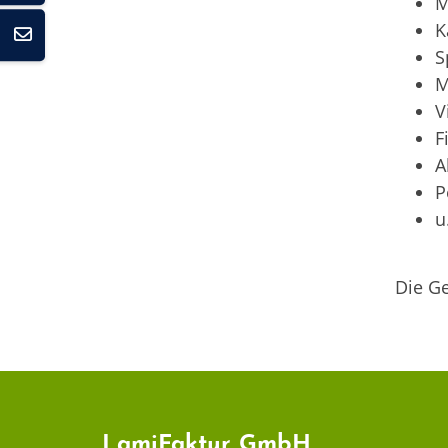
M
K
S
M
V
F
A
P
u
Die Ge
LamiFaktur GmbH