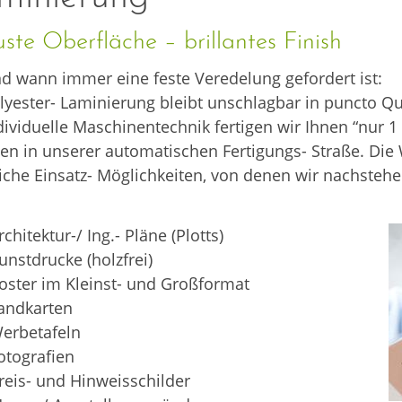
ste Oberfläche – brillantes Finish
 wann immer eine feste Veredelung gefordert ist:
lyester- Laminierung bleibt unschlagbar in puncto Q
dividuelle Maschinentechnik fertigen wir Ihnen “nur 1 
en in unserer automatischen Fertigungs- Straße. Di
iche Einsatz- Möglichkeiten, von denen wir nachsteh
rchitektur-/ Ing.- Pläne (Plotts)
unstdrucke (holzfrei)
oster im Kleinst- und Großformat
Landkarten
Werbetafeln
Fotografien
reis- und Hinweisschilder