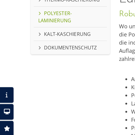
POLYESTER-
Robu
LAMINIERUNG
Wo und
KALT-KASCHIERUNG
die Po
die in
DOKUMENTENSCHUTZ
Auflag
zahlre
A
K
P
P