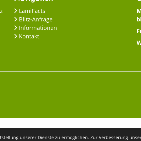
z
LamiFacts
M
Blitz-Anfrage
b
Informationen
F
Kontakt
W
tstellung unserer Dienste zu ermöglichen. Zur Verbesserung unse
© 2026 - LamiFaktur