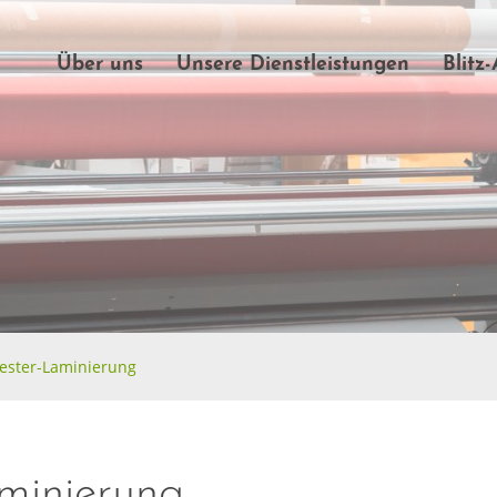
Über uns
Unsere Dienstleistungen
Blitz
yester-Laminierung
minierung